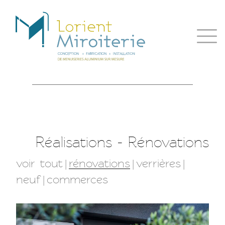
Réalisations - Rénovations
voir tout
|
rénovations
|
verrières
|
neuf
|
commerces